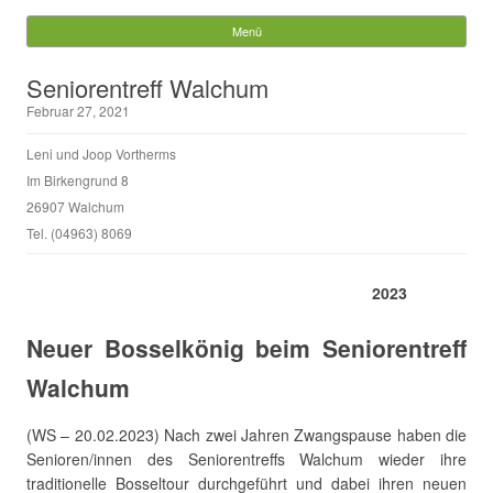
Gemeinde Walchum
Menü
Springe zum Inhalt
Suchen
Seniorentreff Walchum
nach:
Februar 27, 2021
Leni und Joop Vortherms
Im Birkengrund 8
26907 Walchum
Tel. (04963) 8069
2023
Neuer Bosselkönig beim Seniorentreff
Walchum
(WS – 20.02.2023) Nach zwei Jahren Zwangspause haben die
Senioren/innen des Seniorentreffs Walchum wieder ihre
traditionelle Bosseltour durchgeführt und dabei ihren neuen