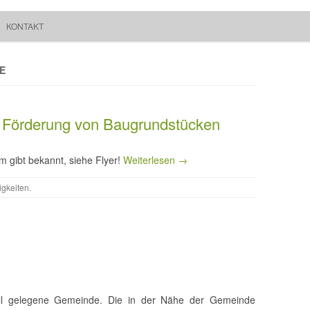
Springe zum Inhalt
Suchen
KONTAKT
Walchum
nach:
E
 Förderung von Baugrundstücken
gibt bekannt, siehe Flyer!
Weiterlesen →
gkeiten
.
voll gelegene Gemeinde. Die in der Nähe der Gemeinde