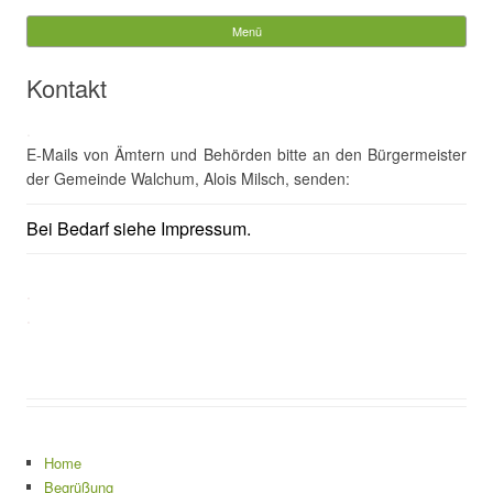
Gemeinde Walchum
Menü
Springe zum Inhalt
Suchen
Kontakt
nach:
.
E-Mails von Ämtern und Behörden bitte an den Bürgermeister
der Gemeinde Walchum, Alois Milsch, senden:
Bei Bedarf siehe Impressum.
.
.
Home
Begrüßung