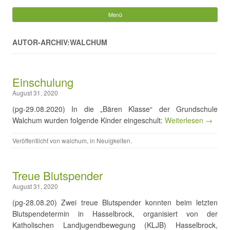
Gemeinde Walchum
Menü
Springe zum Inhalt
Suchen
nach:
AUTOR-ARCHIV:WALCHUM
Einschulung
August 31, 2020
(pg-29.08.2020) In die „Bären Klasse“ der Grundschule
Walchum wurden folgende Kinder eingeschult:
Weiterlesen →
Veröffentlicht von
walchum
, in
Neuigkeiten
.
Treue Blutspender
August 31, 2020
(pg-28.08.20) Zwei treue Blutspender konnten beim letzten
Blutspendetermin in Hasselbrock, organisiert von der
Katholischen Landjugendbewegung (KLJB) Hasselbrock,