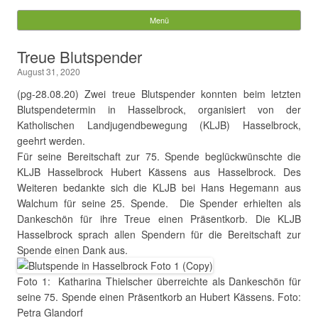
Gemeinde Walchum
Menü
Springe zum Inhalt
Suchen
Treue Blutspender
nach:
August 31, 2020
(pg-28.08.20) Zwei treue Blutspender konnten beim letzten
Blutspendetermin in Hasselbrock, organisiert von der
Katholischen Landjugendbewegung (KLJB) Hasselbrock,
geehrt werden.
Für seine Bereitschaft zur 75. Spende beglückwünschte die
KLJB Hasselbrock Hubert Kässens aus Hasselbrock. Des
Weiteren bedankte sich die KLJB bei Hans Hegemann aus
Walchum für seine 25. Spende. Die Spender erhielten als
Dankeschön für ihre Treue einen Präsentkorb. Die KLJB
Hasselbrock sprach allen Spendern für die Bereitschaft zur
Spende einen Dank aus.
Foto 1: Katharina Thielscher überreichte als Dankeschön für
seine 75. Spende einen Präsentkorb an Hubert Kässens. Foto:
Petra Glandorf