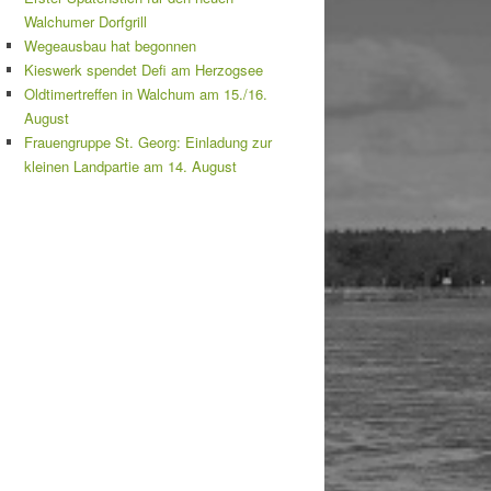
Walchumer Dorfgrill
Wegeausbau hat begonnen
Kieswerk spendet Defi am Herzogsee
Oldtimertreffen in Walchum am 15./16.
August
Frauengruppe St. Georg: Einladung zur
kleinen Landpartie am 14. August