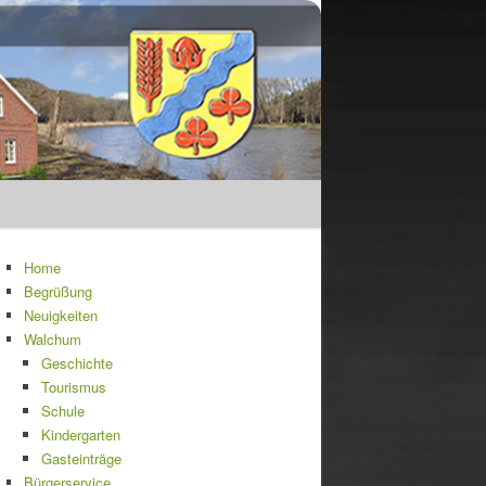
Home
Begrüßung
Neuigkeiten
Walchum
Geschichte
Tourismus
Schule
Kindergarten
Gasteinträge
Bürgerservice