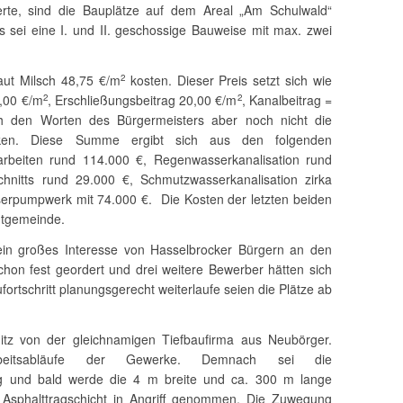
terte, sind die Bauplätze auf dem Areal „Am Schulwald“
 sei eine I. und II. geschossige Bauweise mit max. zwei
aut Milsch 48,75 €/m
kosten. Dieser Preis setzt sich wie
2
,00 €/m
, Erschließungsbeitrag 20,00 €/m
, Kanalbeitrag =
2
2
h den Worten des Bürgermeisters aber noch nicht die
en. Diese Summe ergibt sich aus den folgenden
rbeiten rund 114.000 €, Regenwasserkanalisation rund
nitts rund 29.000 €, Schmutzwasserkanalisation zirka
serpumpwerk mit 74.000 €. Die Kosten der letzten beiden
mtgemeinde.
 ein großes Interesse von Hasselbrocker Bürgern an den
hon fest geordert und drei weitere Bewerber hätten sich
ortschritt planungsgerecht weiterlaufe seien die Plätze ab
tz von der gleichnamigen Tiefbaufirma aus Neubörger.
beitsabläufe der Gewerke. Demnach sei die
ig und bald werde die 4 m breite und ca. 300 m lange
d Asphalttragschicht in Angriff genommen. Die Zuwegung