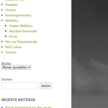
Gewerbe
Vereine
Kirchengemeinden
Weblinks
Andere Weblinks
Nachbar-Gemeinden
Kinos
Rat und Ratsprotokolle
WHZ online
Termine
Archiv
Suchen
Suchen
NEUESTE BEITRÄGE
Erster Spatenstich für den neuen