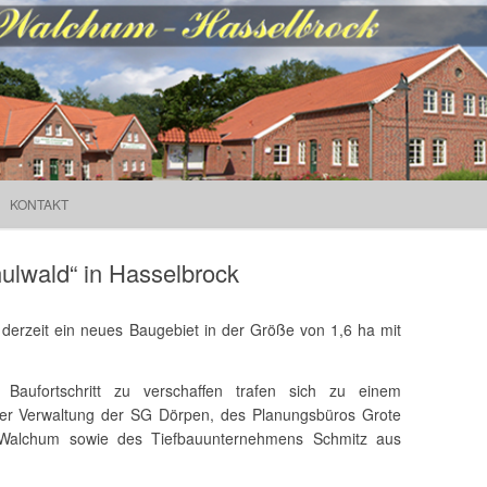
Suchen
Walchum
nach:
Springe zum Inhalt
KONTAKT
lwald“ in Hasselbrock
derzeit ein neues Baugebiet in der Größe von 1,6 ha mit
Baufortschritt zu verschaffen trafen sich zu einem
 der Verwaltung der SG Dörpen, des Planungsbüros Grote
Walchum sowie des Tiefbauunternehmens Schmitz aus