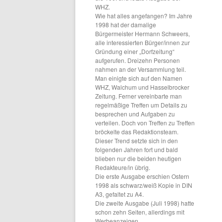
WHZ.
Wie hat alles angefangen? Im Jahre
1998 hat der damalige
Bürgermeister Hermann Schweers,
alle interessierten Bürger/innen zur
Gründung einer „Dorfzeitung“
aufgerufen. Dreizehn Personen
nahmen an der Versammlung teil.
Man einigte sich auf den Namen
WHZ, Walchum und Hasselbrocker
Zeitung. Ferner vereinbarte man
regelmäßige Treffen um Details zu
besprechen und Aufgaben zu
verteilen. Doch von Treffen zu Treffen
bröckelte das Redaktionsteam.
Dieser Trend setzte sich in den
folgenden Jahren fort und bald
blieben nur die beiden heutigen
Redakteure/in übrig.
Die erste Ausgabe erschien Ostern
1998 als schwarz/weiß Kopie in DIN
A3, gefaltet zu A4.
Die zweite Ausgabe (Juli 1998) hatte
schon zehn Seiten, allerdings mit
Werbeanzeigen.