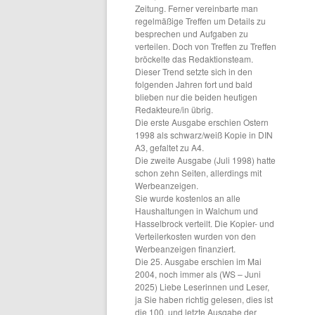
Zeitung. Ferner vereinbarte man
regelmäßige Treffen um Details zu
besprechen und Aufgaben zu
verteilen. Doch von Treffen zu Treffen
bröckelte das Redaktionsteam.
Dieser Trend setzte sich in den
folgenden Jahren fort und bald
blieben nur die beiden heutigen
Redakteure/in übrig.
Die erste Ausgabe erschien Ostern
1998 als schwarz/weiß Kopie in DIN
A3, gefaltet zu A4.
Die zweite Ausgabe (Juli 1998) hatte
schon zehn Seiten, allerdings mit
Werbeanzeigen.
Sie wurde kostenlos an alle
Haushaltungen in Walchum und
Hasselbrock verteilt. Die Kopier- und
Verteilerkosten wurden von den
Werbeanzeigen finanziert.
Die 25. Ausgabe erschien im Mai
2004, noch immer als (WS – Juni
2025) Liebe Leserinnen und Leser,
ja Sie haben richtig gelesen, dies ist
die 100. und letzte Ausgabe der