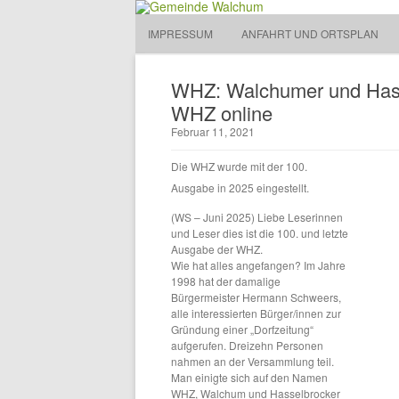
Gemeinde Walchum
IMPRESSUM
ANFAHRT UND ORTSPLAN
Gemeinde 
WHZ: Walchumer und Hasse
WHZ online
Februar 11, 2021
Die WHZ wurde mit der 100.
Ausgabe in 2025 eingestellt.
(WS – Juni 2025) Liebe Leserinnen
und Leser dies ist die 100. und letzte
Ausgabe der WHZ.
Wie hat alles angefangen? Im Jahre
1998 hat der damalige
Bürgermeister Hermann Schweers,
alle interessierten Bürger/innen zur
Gründung einer „Dorfzeitung“
aufgerufen. Dreizehn Personen
nahmen an der Versammlung teil.
Man einigte sich auf den Namen
WHZ, Walchum und Hasselbrocker