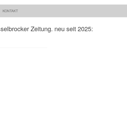
Springe zum Inhalt
Suchen
KONTAKT
Walchum
nach:
lbrocker Zeitung. neu seit 2025: