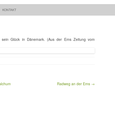
Springe zum Inhalt
Suchen
KONTAKT
Walchum
nach:
 sein Glück in Dänemark. (Aus der Ems Zeitung vom
alchum
Radweg an der Ems →