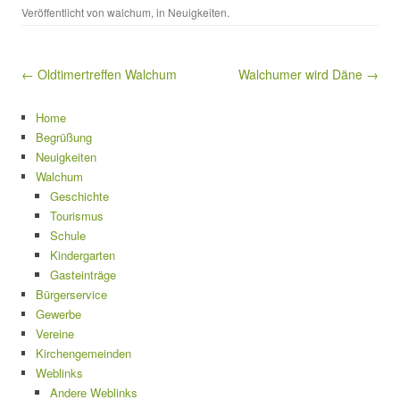
Veröffentlicht von
walchum
, in
Neuigkeiten
.
Beitragsnavigation
← Oldtimertreffen Walchum
Walchumer wird Däne →
Home
Begrüßung
Neuigkeiten
Walchum
Geschichte
Tourismus
Schule
Kindergarten
Gasteinträge
Bürgerservice
Gewerbe
Vereine
Kirchengemeinden
Weblinks
Andere Weblinks