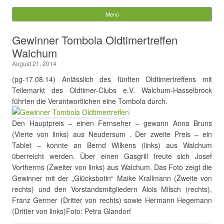
Gemeinde Walchum
Menü
Springe zum Inhalt
Suchen
Gewinner Tombola Oldtimertreffen
nach:
Walchum
August 21, 2014
(pg-17.08.14) Anlässlich des fünften Oldtimertreffens mit
Teilemarkt des Oldtimer-Clubs e.V. Walchum-Hasselbrock
führten die Verantwortlichen eine Tombola durch.
Den Hauptpreis – einen Fernseher – gewann Anna Bruns
(Vierte von links) aus Neudersum . Der zweite Preis – ein
Tablet – konnte an Bernd Wilkens (links) aus Walchum
überreicht werden. Über einen Gasgrill freute sich Josef
Vortherms (Zweiter von links) aus Walchum. Das Foto zeigt die
Gewinner mit der „Glücksbotin“ Maike Krallmann (Zweite von
rechts) und den Vorstandsmitgliedern Alois Milsch (rechts),
Franz Germer (Dritter von rechts) sowie Hermann Hegemann
(Dritter von links)Foto: Petra Glandorf