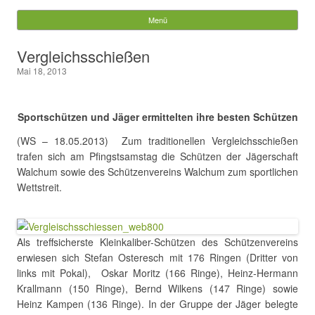
Gemeinde Walchum
Menü
Springe zum Inhalt
Suchen
Vergleichsschießen
nach:
Mai 18, 2013
Sportschützen und Jäger ermittelten ihre besten Schützen
(WS – 18.05.2013) Zum traditionellen Vergleichsschießen
trafen sich am Pfingstsamstag die Schützen der Jägerschaft
Walchum sowie des Schützenvereins Walchum zum sportlichen
Wettstreit.
Als treffsicherste Kleinkaliber-Schützen des Schützenvereins
erwiesen sich Stefan Osteresch mit 176 Ringen (Dritter von
links mit Pokal), Oskar Moritz (166 Ringe), Heinz-Hermann
Krallmann (150 Ringe), Bernd Wilkens (147 Ringe) sowie
Heinz Kampen (136 Ringe). In der Gruppe der Jäger belegte