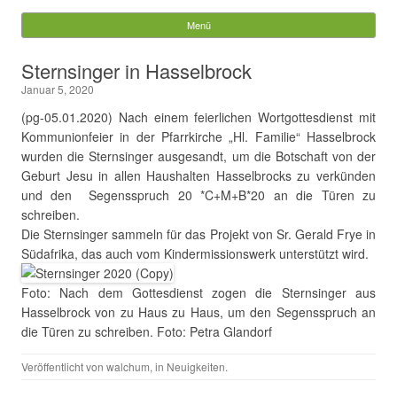
Gemeinde Walchum
Menü
Springe zum Inhalt
Suchen
Sternsinger in Hasselbrock
nach:
Januar 5, 2020
(pg-05.01.2020) Nach einem feierlichen Wortgottesdienst mit
Kommunionfeier in der Pfarrkirche „Hl. Familie“ Hasselbrock
wurden die Sternsinger ausgesandt, um die Botschaft von der
Geburt Jesu in allen Haushalten Hasselbrocks zu verkünden
und den Segensspruch 20 *C+M+B*20 an die Türen zu
schreiben.
Die Sternsinger sammeln für das Projekt von Sr. Gerald Frye in
Südafrika, das auch vom Kindermissionswerk unterstützt wird.
Foto: Nach dem Gottesdienst zogen die Sternsinger aus
Hasselbrock von zu Haus zu Haus, um den Segensspruch an
die Türen zu schreiben. Foto: Petra Glandorf
Veröffentlicht von
walchum
, in
Neuigkeiten
.