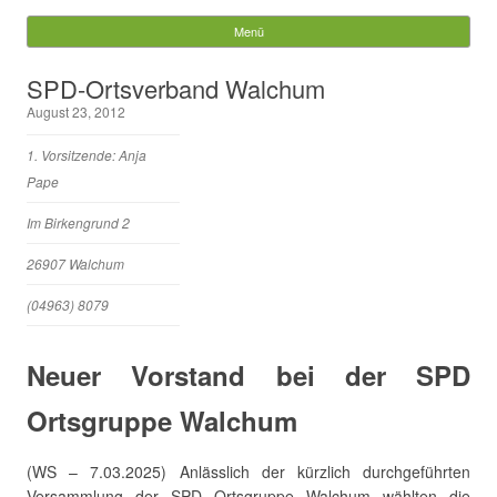
Gemeinde Walchum
Menü
Springe zum Inhalt
Suchen
SPD-Ortsverband Walchum
nach:
August 23, 2012
1. Vorsitzende: Anja
Pape
Im Birkengrund 2
26907 Walchum
(04963) 8079
Neuer Vorstand bei der SPD
Ortsgruppe Walchum
(WS – 7.03.2025) Anlässlich der kürzlich durchgeführten
Versammlung der SPD Ortsgruppe Walchum wählten die