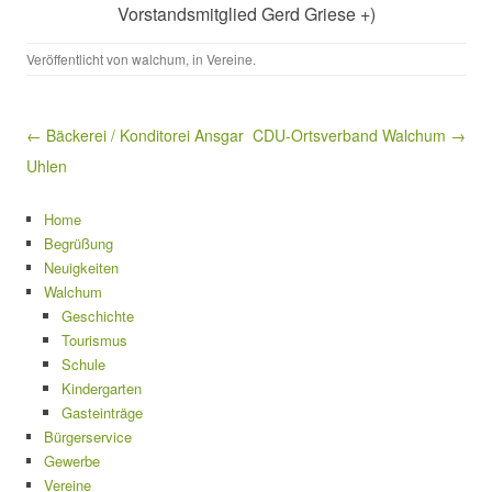
Vorstandsmitglied Gerd Griese +)
Veröffentlicht von
walchum
, in
Vereine
.
Beitragsnavigation
← Bäckerei / Konditorei Ansgar
CDU-Ortsverband Walchum →
Uhlen
Home
Begrüßung
Neuigkeiten
Walchum
Geschichte
Tourismus
Schule
Kindergarten
Gasteinträge
Bürgerservice
Gewerbe
Vereine