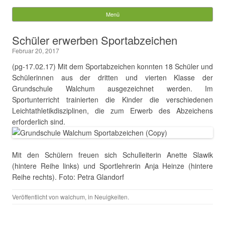
Gemeinde Walchum
Menü
Springe zum Inhalt
Suchen
Schüler erwerben Sportabzeichen
nach:
Februar 20, 2017
(pg-17.02.17) Mit dem Sportabzeichen konnten 18 Schüler und
Schülerinnen aus der dritten und vierten Klasse der
Grundschule Walchum ausgezeichnet werden. Im
Sportunterricht trainierten die Kinder die verschiedenen
Leichtathletikdisziplinen, die zum Erwerb des Abzeichens
erforderlich sind.
Mit den Schülern freuen sich Schulleiterin Anette Slawik
(hintere Reihe links) und Sportlehrerin Anja Heinze (hintere
Reihe rechts). Foto: Petra Glandorf
Veröffentlicht von
walchum
, in
Neuigkeiten
.