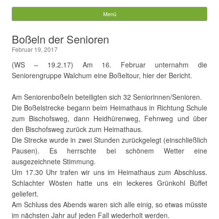
Gemeinde Walchum
Menü
Springe zum Inhalt
Suchen
Boßeln der Senioren
nach:
Februar 19, 2017
(WS – 19.2.17) Am 16. Februar unternahm die
Seniorengruppe Walchum eine Boßeltour, hier der Bericht.
.
Am Seniorenboßeln beteiligten sich 32 Seniorinnen/Senioren.
Die Boßelstrecke begann beim Heimathaus in Richtung Schule
zum Bischofsweg, dann Heidhürenweg, Fehnweg und über
den Bischofsweg zurück zum Heimathaus.
Die Strecke wurde in zwei Stunden zurückgelegt (einschließlich
Pausen). Es herrschte bei schönem Wetter eine
ausgezeichnete Stimmung.
Um 17.30 Uhr trafen wir uns im Heimathaus zum Abschluss.
Schlachter Wösten hatte uns ein leckeres Grünkohl Büffet
geliefert.
Am Schluss des Abends waren sich alle einig, so etwas müsste
im nächsten Jahr auf jeden Fall wiederholt werden.