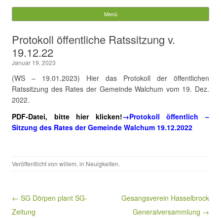
Gemeinde Walchum
Menü
Springe zum Inhalt
Suchen
Protokoll öffentliche Ratssitzung v.
nach:
19.12.22
Januar 19, 2023
(WS – 19.01.2023) Hier das Protokoll der öffentlichen
Ratssitzung des Rates der Gemeinde Walchum vom 19. Dez.
2022.
PDF-Datei, bitte hier klicken!
→
Protokoll öffentlich –
Sitzung des Rates der Gemeinde Walchum 19.12.2022
Veröffentlicht von
willem
, in
Neuigkeiten
.
Beitragsnavigation
← SG Dörpen plant SG-
Gesangsverein Hasselbrock
Zeitung
Generalversammlung →