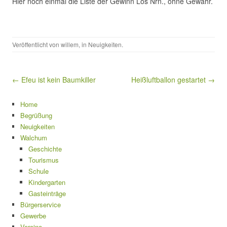
Hier noch einmal die Liste der Gewinn Los Nrn., ohne Gewähr.
Veröffentlicht von
willem
, in
Neuigkeiten
.
Beitragsnavigation
← Efeu ist kein Baumkiller
Heißluftballon gestartet →
Home
Begrüßung
Neuigkeiten
Walchum
Geschichte
Tourismus
Schule
Kindergarten
Gasteinträge
Bürgerservice
Gewerbe
Vereine