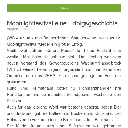
Gemeinde Walchum
Menü
Springe zum Inhalt
Suchen
Moonlightfestival eine Erfolgsgeschichte
nach:
August 5, 2022
(WS – 05.08.2022) Bei herrlichem Sommerwetter war das 12.
Moonlightfestival wieder ein großer Erfolg.
Nach zwei Jahren „Corona-Pause“ fand das Festival zum
zweiten Mal beim Heimathaus statt. Der Festtag war vom
neuen Vorstand des Gewerbevereins Walchum/Hasselbrock
(VHHG) wieder hervorragend organisiert und man kann den
Organisatoren des VHHG zu diesem gelungenen Fest nur
gratulieren.
Rund ums Heimathaus boten 45 Flohmarkthändler ihre
Raritäten an und so manches Schnäppchen wechselte den
Besitzer.
Auch für das leibliche Wohl war bestens gesorgt, neben Bier
und Bratwurst gab es Kaffee und Kuchen und Cocktails. Der
Heimatverein verkaufte frische Brezeln aus dem Backhaus.
Die Kinder freuten sich über Süßigkeiten wie gebrannte