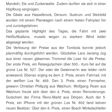
Mandeln, Eis und Zuckerwatte. Zudem durften sie sich in einer
Hüpfburg vergnügen.
Die Gäste aus Hasselbrock, Dersum, Sustrum und Steinbild
wurden mit einem Planwagen nach einem festen Fahrplan hin
und zurückgefahren.
Das geplante Highlight des Tages, die Fahrt mit zwei
Heißluftballons, musste wegen zu starkem Wind leider
abgesagt werden.
Die Verlosung der Preise aus der Tombola konnte jedoch
planmäßig durchgeführt werden. Glücksfee Lara Jansing zog
aus einer neuen gläsernen Trommel die Lose für die Preise.
Der erste Preis, ein Reisegutschein über 500,- €uro fiel auf die
grüne Los Nr. 527. Der oder die Gewinner/in war leider nicht
anwesend. Ebenso erging es dem 2. Preis, einem Fahrrad, mit
der weißen Los Nr. 469. Den 3. Preis, einen Fernseher,
gewann Christian Philipzig aus Walchum. Wolfgang Rosin aus
Walchum freute sich über den 4. Preis, einen Renovierungs-
Gutschein der Firma Reno-Markt aus Dörpen. Auch der 5.
Preis, ein IPhone mit der grünen Los Nr. 802 fand keinen
neuen Besitzer. Über den 6. Preis, einen Bosch Winkelschleifer