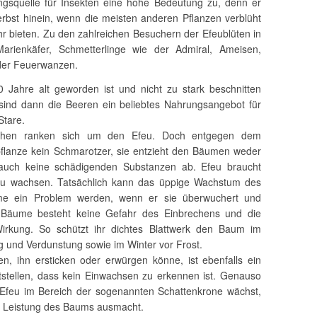
squelle für Insekten eine hohe Bedeutung zu, denn er
rbst hinein, wenn die meisten anderen Pflanzen verblüht
r bieten. Zu den zahlreichen Besuchern der Efeublüten in
arienkäfer, Schmetterlinge wie der Admiral, Ameisen,
der Feuerwanzen.
0 Jahre alt geworden ist und nicht zu stark beschnitten
 sind dann die Beeren ein beliebtes Nahrungsangebot für
Stare.
Mythen ranken sich um den Efeu. Doch entgegen dem
erpflanze kein Schmarotzer, sie entzieht den Bäumen weder
auch keine schädigenden Substanzen ab. Efeu braucht
e zu wachsen. Tatsächlich kann das üppige Wachstum des
me ein Problem werden, wenn er sie überwuchert und
 Bäume besteht keine Gefahr des Einbrechens und die
Wirkung. So schützt ihr dichtes Blattwerk den Baum im
 und Verdunstung sowie im Winter vor Frost.
, ihn ersticken oder erwürgen könne, ist ebenfalls ein
stellen, dass kein Einwachsen zu erkennen ist. Genauso
 Efeu im Bereich der sogenannten Schattenkrone wächst,
se Leistung des Baums ausmacht.