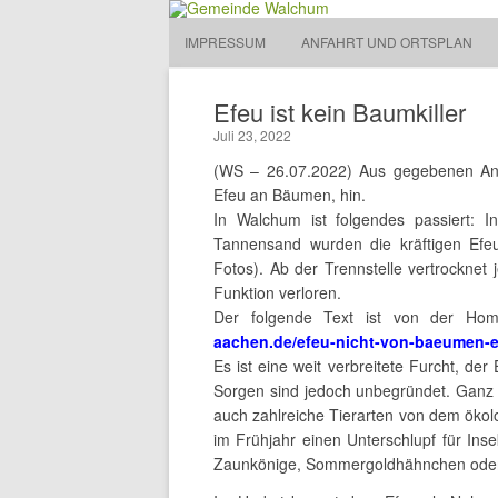
Gemeinde Walchum
IMPRESSUM
ANFAHRT UND ORTSPLAN
Gemeinde 
Efeu ist kein Baumkiller
Juli 23, 2022
(WS – 26.07.2022) Aus gegebenen Anla
Efeu an Bäumen, hin.
In Walchum ist folgendes passiert: 
Tannensand wurden die kräftigen Efeu
Fotos). Ab der Trennstelle vertrocknet 
Funktion verloren.
Der folgende Text ist von der Ho
aachen.de/efeu-nicht-von-baeumen-e
Es ist eine weit verbreitete Furcht, d
Sorgen sind jedoch unbegründet. Ganz i
auch zahlreiche Tierarten von dem ökol
im Frühjahr einen Unterschlupf für Ins
Zaunkönige, Sommergoldhähnchen oder 