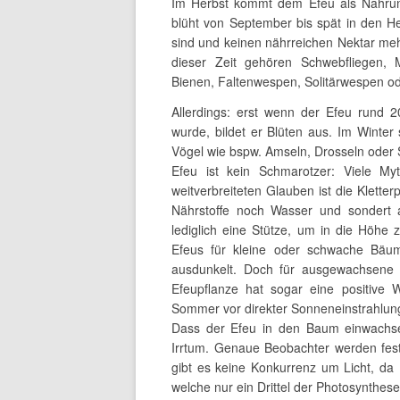
Im Herbst kommt dem Efeu als Nahrung
blüht von September bis spät in den He
sind und keinen nährreichen Nektar meh
dieser Zeit gehören Schwebfliegen, M
Bienen, Faltenwespen, Solitärwespen o
Allerdings: erst wenn der Efeu rund 2
wurde, bildet er Blüten aus. Im Winter
Vögel wie bspw. Amseln, Drosseln oder 
Efeu ist kein Schmarotzer: Viele 
weitverbreiteten Glauben ist die Klett
Nährstoffe noch Wasser und sondert 
lediglich eine Stütze, um in die Höh
Efeus für kleine oder schwache Bäu
ausdunkelt. Doch für ausgewachsene
Efeupflanze hat sogar eine positive 
Sommer vor direkter Sonneneinstrahlung
Dass der Efeu in den Baum einwachsen
Irrtum. Genaue Beobachter werden fest
gibt es keine Konkurrenz um Licht, da
welche nur ein Drittel der Photosynthe