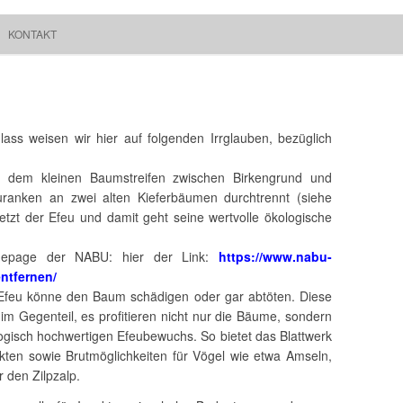
Springe zum Inhalt
Suchen
KONTAKT
Walchum
nach:
ss weisen wir hier auf folgenden Irrglauben, bezüglich
In dem kleinen Baumstreifen zwischen Birkengrund und
ranken an zwei alten Kieferbäumen durchtrennt (siehe
jetzt der Efeu und damit geht seine wertvolle ökologische
mepage der NABU: hier der Link:
https://www.nabu-
ntfernen/
er Efeu könne den Baum schädigen oder gar abtöten. Diese
m Gegenteil, es profitieren nicht nur die Bäume, sondern
ogisch hochwertigen Efeubewuchs. So bietet das Blattwerk
ekten sowie Brutmöglichkeiten für Vögel wie etwa Amseln,
den Zilpzalp.