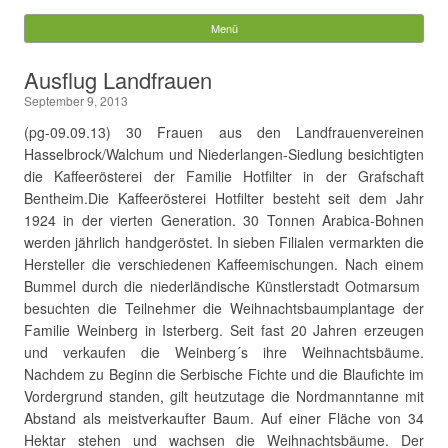
Gemeinde Walchum
Menü
Springe zum Inhalt
Suchen
Ausflug Landfrauen
nach:
September 9, 2013
(pg-09.09.13) 30 Frauen aus den Landfrauenvereinen
Hasselbrock/Walchum und Niederlangen-Siedlung besichtigten
die Kaffeerösterei der Familie Hotfilter in der Grafschaft
Bentheim.
Die Kaffeerösterei Hotfilter besteht seit dem Jahr
1924 in der vierten Generation. 30 Tonnen Arabica-Bohnen
werden jährlich handgeröstet. In sieben Filialen vermarkten die
Hersteller die verschiedenen Kaffeemischungen. Nach einem
Bummel durch die niederländische Künstlerstadt Ootmarsum
besuchten die Teilnehmer die Weihnachtsbaumplantage der
Familie Weinberg in Isterberg. Seit fast 20 Jahren erzeugen
und verkaufen die Weinberg´s ihre Weihnachtsbäume.
Nachdem zu Beginn die Serbische Fichte und die Blaufichte im
Vordergrund standen, gilt heutzutage die Nordmanntanne mit
Abstand als meistverkaufter Baum. Auf einer Fläche von 34
Hektar stehen und wachsen die Weihnachtsbäume. Der