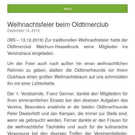
Gemeinde Walchum
Menü
Springe zum Inhalt
Suchen
Weihnachtsfeier beim Oldtimerclub
nach:
Dezember 14, 2019
(WS – 13.12.2019) Zur traditionellen Weihnachtsfeier hatte der
Oldtimerclub Walchum-Hasselbrock seine Mitglieder ins
Vereinshaus eingeladen.
Um der Feier auch nach außen hin einen weihnachtlichen
Rahmen zu geben, stellten die Oldtimerfreunde vor ihrem
Clubhaus einen großen Weihnachtsbaum auf uns schmückten
ihn mit einer Lichterkette.
Der 1. Vorsitzende, Franz Germer, dankte den Mitgliedern für
ihren ehrenamtlichen Einsatz bei den diversen Aufgaben des
Vereins. Besonders erwähnte er die beiden Oldtimerfreunde
Peter Diesterhöft und Jan Kampen, die immer zur Stelle sind,
wenn sie gebraucht werden. Ferner dankte er den Frauen für
die weihnachtliche Tischdeko und auch für die kulinarische
Versorgung bei den diversen Treffen der Vereinsmitglieder.