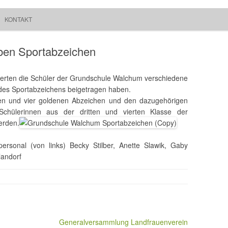
Springe zum Inhalt
Suchen
KONTAKT
Walchum
nach:
ben Sportabzeichen
inierten die Schüler der Grundschule Walchum verschiedene
lt des Sportabzeichens beigetragen haben.
nen und vier goldenen Abzeichen und den dazugehörigen
chülerinnen aus der dritten und vierten Klasse der
erden.
ersonal (von links) Becky Stilber, Anette Slawik, Gaby
landorf
Generalversammlung Landfrauenverein