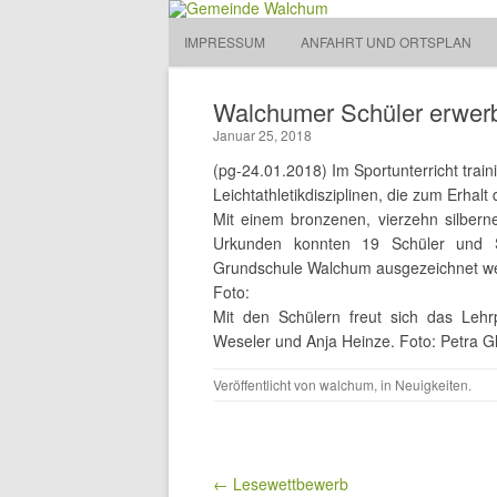
Gemeinde Walchum
IMPRESSUM
ANFAHRT UND ORTSPLAN
Gemeinde 
Walchumer Schüler erwer
Januar 25, 2018
(pg-24.01.2018) Im Sportunterricht tra
Leichtathletikdisziplinen, die zum Erha
Mit einem bronzenen, vierzehn silber
Urkunden konnten 19 Schüler und S
Grundschule Walchum ausgezeichnet w
Foto:
Mit den Schülern freut sich das Lehrp
Weseler und Anja Heinze. Foto: Petra G
Veröffentlicht von
walchum
, in
Neuigkeiten
.
Beitragsnavigation
← Lesewettbewerb