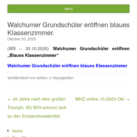
Gemeinde Walchum
Menü
Springe zum Inhalt
Suchen
Walchumer Grundschüler eröffnen blaues
nach:
Klassenzimmer.
Oktober 30, 2025
(WS – 30.10.2025)
Walchumer Grundschüler eröffnen
„Blaues Klassenzimmer“
Walchumer Grundschüler eröffnen blaues Klassenzimmer
Veröffentlicht von
willem
, in
Neuigkeiten
.
Beitragsnavigation
← 40 Jahre nach dem großen
WHZ-online-10-2025-Okt →
Triumph: SG W/H erinnert sich
an den Emslandmeistertitel
Home