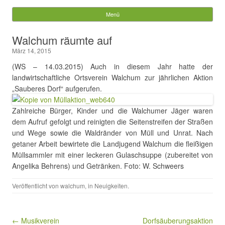
Gemeinde Walchum
Menü
Springe zum Inhalt
Suchen
Walchum räumte auf
nach:
März 14, 2015
(WS – 14.03.2015) Auch in diesem Jahr hatte der
landwirtschaftliche Ortsverein Walchum zur jährlichen Aktion
„Sauberes Dorf“ aufgerufen.
Zahlreiche Bürger, Kinder und die Walchumer Jäger waren
dem Aufruf gefolgt und reinigten die Seitenstreifen der Straßen
und Wege sowie die Waldränder von Müll und Unrat. Nach
getaner Arbeit bewirtete die Landjugend Walchum die fleißigen
Müllsammler mit einer leckeren Gulaschsuppe (zubereitet von
Angelika Behrens) und Getränken. Foto: W. Schweers
Veröffentlicht von
walchum
, in
Neuigkeiten
.
Beitragsnavigation
← Musikverein
Dorfsäuberungsaktion