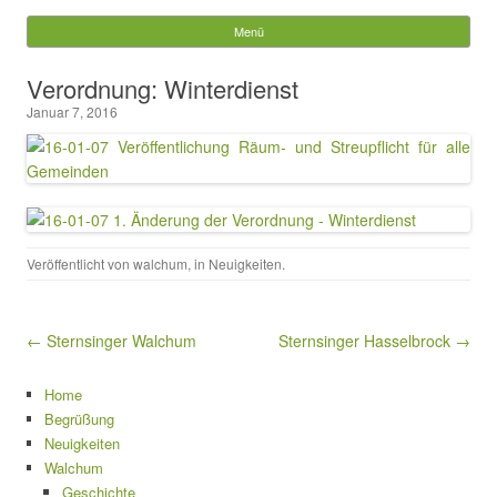
Gemeinde Walchum
Menü
Springe zum Inhalt
Suchen
Verordnung: Winterdienst
nach:
Januar 7, 2016
Veröffentlicht von
walchum
, in
Neuigkeiten
.
Beitragsnavigation
← Sternsinger Walchum
Sternsinger Hasselbrock →
Home
Begrüßung
Neuigkeiten
Walchum
Geschichte