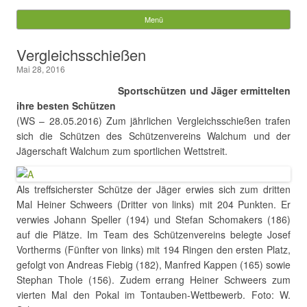
Gemeinde Walchum
Menü
Springe zum Inhalt
Suchen
Vergleichsschießen
nach:
Mai 28, 2016
Sportschützen und Jäger ermittelten
ihre besten Schützen
(WS – 28.05.2016) Zum jährlichen Vergleichsschießen trafen
sich die Schützen des Schützenvereins Walchum und der
Jägerschaft Walchum zum sportlichen Wettstreit.
Als treffsicherster Schütze der Jäger erwies sich zum dritten
Mal Heiner Schweers (Dritter von links) mit 204 Punkten. Er
verwies Johann Speller (194) und Stefan Schomakers (186)
auf die Plätze. Im Team des Schützenvereins belegte Josef
Vortherms (Fünfter von links) mit 194 Ringen den ersten Platz,
gefolgt von Andreas Fiebig (182), Manfred Kappen (165) sowie
Stephan Thole (156). Zudem errang Heiner Schweers zum
vierten Mal den Pokal im Tontauben-Wettbewerb. Foto: W.