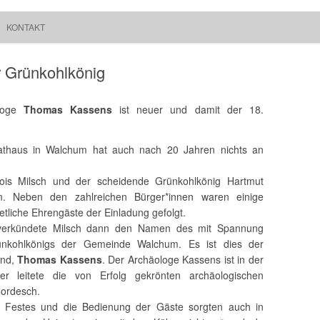
Springe zum Inhalt
Suchen
KONTAKT
Walchum
nach:
 Grünkohlkönig
ologe
Thomas Kassens
ist neuer und damit der 18.
athaus in Walchum hat auch nach 20 Jahren nichts an
ois Milsch und der scheidende Grünkohlkönig Hartmut
. Neben den zahlreichen Bürger*innen waren einige
etliche Ehrengäste der Einladung gefolgt.
 verkündete Milsch dann den Namen des mit Spannung
ünkohlkönigs der Gemeinde Walchum. Es ist dies der
and,
Thomas Kassens
. Der Archäologe Kassens ist in der
 leitete die von Erfolg gekrönten archäologischen
ordesch.
s Festes und die Bedienung der Gäste sorgten auch in