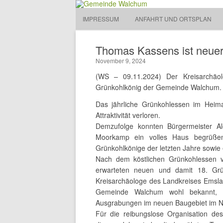
Gemeinde Walchum
IMPRESSUM
ANFAHRT UND ORTSPLAN
Gemeinde 
Thomas Kassens ist neuer
November 9, 2024
(WS – 09.11.2024) Der Kreisarchä
Grünkohlkönig der Gemeinde Walchum.
Das jährliche Grünkohlessen im Heim
Attraktivität verloren.
Demzufolge konnten Bürgermeister Al
Moorkamp ein volles Haus begrüßen
Grünkohlkönige der letzten Jahre sowie 
Nach dem köstlichen Grünkohlessen
erwarteten neuen und damit 18. Gr
Kreisarchäologe des Landkreises Emsl
Gemeinde Walchum wohl bekannt, er
Ausgrabungen im neuen Baugebiet im N
Für die reibungslose Organisation de