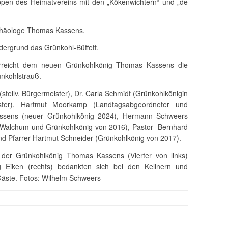
ppen des Heimatvereins mit den „Kökenwichtern“ und „de
rchäologe Thomas Kassens.
dergrund das Grünkohl-Büffett.
berreicht dem neuen Grünkohlkönig Thomas Kassens die
ünkohlstrauß.
(stellv. Bürgermeister), Dr. Carla Schmidt (Grünkohlkönigin
ister), Hartmut Moorkamp (Landtagsabgeordneter und
ssens (neuer Grünkohlkönig 2024), Hermann Schweers
n Walchum und Grünkohlkönig von 2016), Pastor Bernhard
d Pfarrer Hartmut Schneider (Grünkohlkönig von 2017).
d der Grünkohlkönig Thomas Kassens (Vierter von links)
g Eiken (rechts) bedankten sich bei den Kellnern und
Gäste. Fotos: Wilhelm Schweers