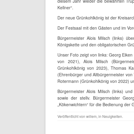
diesem Jahr wieder die bewährten Tru
Kellner“.
Der neue Grünkohlkönig ist der Kreisa
Der Festsaal mit den Gästen und im Vor
Bürgermeister Alois Milsch (links) ü
Königskette und den obligatorischen Gr
Unser Foto zeigt von links: Georg Eiken 
von 2021), Alois Milsch (Bürgerme
Grünkohlkönig von 2023), Thomas Ka
(Ehrenbürger und Altbürgermeister vo
Rotermann (Grünkohlkönig von 2022) un
Bürgermeister Alois Milsch (links) un
sowie der stellv. Bürgermeister Geor
„Kökenwichtern“ für die Bedienung der 
Veröffentlicht von
willem
, in
Neuigkeiten
.