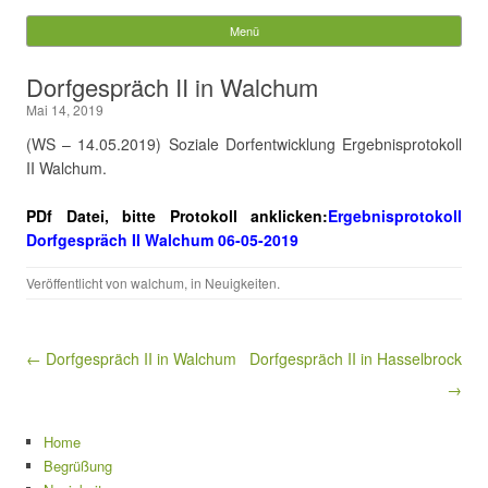
Gemeinde Walchum
Menü
Springe zum Inhalt
Suchen
Dorfgespräch II in Walchum
nach:
Mai 14, 2019
(WS – 14.05.2019) Soziale Dorfentwicklung Ergebnisprotokoll
II Walchum.
PDf Datei, bitte Protokoll anklicken:
E
rgebnisprotokoll
Dorfgespräch II Walchum 06-05-2019
Veröffentlicht von
walchum
, in
Neuigkeiten
.
Beitragsnavigation
← Dorfgespräch II in Walchum
Dorfgespräch II in Hasselbrock
→
Home
Begrüßung