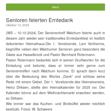
Gemeinde Walchum
Menü
Springe zum Inhalt
Suchen
Senioren feierten Erntedank
nach:
Oktober 10, 2024
(WS – 10.10.2024) Der Seniorentreff Walchum feierte auch in
diesem Jahr wieder sein traditionelles Erntedankfest im festlich
dekorierten Heimathaus.
Die 1. Vorsitzende, Leni Vortherms,
begrüßte neben den Walchumer Senioren ganz besonders die
Gäste aus Hasselbrock und Pastor Bernhard Rotermann.
Pastor Rotermann bedankte sich in seinen Grußworten für die
Einladung und betonte, dass er immer sehr gerne zum
Seniorentreffen nach Walchum komme. Er sprach dann kurz
über die Bedeutung des Wortes „Dank“ und schloss seine
Rede mit einem Gebet. Der 1. Vorsitzende des Heimatvereins,
Heinz Dirksen, stellte den Heimatkalender für 2025 vor. Der
Kalender könne auf dem Weihnachtsmarkt erworben werden,
so Dirksen.
Wie immer war das Kuchen- und Brotbüffet wieder reichlich
bestückt. Fotos: W. Schweers