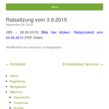
Gemeinde Walchum
Menü
Springe zum Inhalt
Suchen
Ratssitzung vom 3.9.2015
nach:
September 29, 2015
(WS – 28.09.2015)
Bitte hier klicken: Ratsprotokoll vom
03.09.2015
(PDF-Datei)
Veröffentlicht von
walchum
, in
Neuigkeiten
.
Beitragsnavigation
← Kürbisfest
Erntedankfest Senioren →
Home
Begrüßung
Neuigkeiten
Walchum
Geschichte
Tourismus
Schule