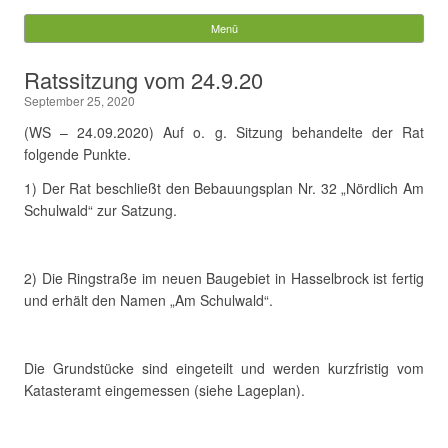
Gemeinde Walchum
Menü
Springe zum Inhalt
Suchen
Ratssitzung vom 24.9.20
nach:
September 25, 2020
(WS – 24.09.2020) Auf o. g. Sitzung behandelte der Rat
folgende Punkte.
1) Der Rat beschließt den Bebauungsplan Nr. 32 „Nördlich Am
Schulwald“ zur Satzung.
.
2) Die Ringstraße im neuen Baugebiet in Hasselbrock ist fertig
und erhält den Namen „Am Schulwald“.
.
Die Grundstücke sind eingeteilt und werden kurzfristig vom
Katasteramt eingemessen (siehe Lageplan).
.