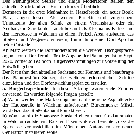
Das Planungsbüro Stelzer und einige Moderatoren stellten den
aktuellen Sachstand vor: Hier ein kurzer Überblick.
Demnach ist die erste Maßnahme in Hasselbrock, ein neuer Boule
Platz, abgeschlossen. Als weitere Projekte sind vorgesehen:
Umnutzung der alten Schule zu einem Vereinshaus oder ein
Neubau, die Sandkuhle – auch bekannt als Kleemanns Kuhle, und
den Herzogsee in Walchum zu einem Freizeit Areal ausbauen, das
Straßen- und Wegenetz erneuern, Einrichtung einer Dorf App für
beide Ortsteile.
Ab März werden die Dorfmoderatoren die weiteren Tischgespräche
organisieren. Der Termin für die Abgabe der Planungen ist im Sept.
2020, vorher soll es noch Bürgerversammlungen zur Vorstellung der
Entwürfe geben.
Der Rat nahm den aktuellen Sachstand zur Kenntnis und beauftragte
das Planungsbüro Stelzer, die weiteren erforderlichen Schritte
einzuleiten und den Dorfentwicklungsplan zu erstellen.
5. Bürgerfragestunde:
In dieser Sitzung waren viele Zuhörer
anwesend. Es wurden folgende Fragen gestellt:
a)
Wann werden die Markierungslinien auf die neue Asphaltdecke
der Hauptstraße in Walchum aufgebracht? Bürgermeister Milsch
wird dazu das Straßenbauamt kontaktieren.
b)
Wann wird die Sparkasse Emsland einen neuen Geldautomaten
in Walchum aufstellen? Ratsherr Eiken wußte zu berichten, dass die
Sparkasse voraussichtlich im März einen Automaten der neuen
Generation installieren wolle.