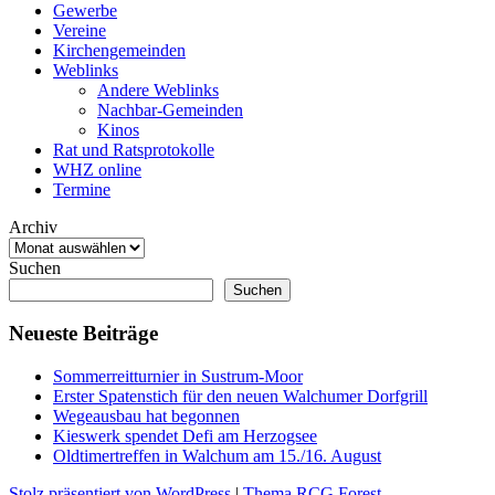
Gewerbe
Vereine
Kirchengemeinden
Weblinks
Andere Weblinks
Nachbar-Gemeinden
Kinos
Rat und Ratsprotokolle
WHZ online
Termine
Archiv
Suchen
Suchen
Neueste Beiträge
Sommerreitturnier in Sustrum-Moor
Erster Spatenstich für den neuen Walchumer Dorfgrill
Wegeausbau hat begonnen
Kieswerk spendet Defi am Herzogsee
Oldtimertreffen in Walchum am 15./16. August
Stolz präsentiert von WordPress
|
Thema RCG Forest