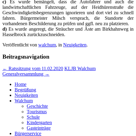
c)
Es wurde bemängelt, dass die Autofahrer und auch die
landwirtschaftlichen Fahrzeuge, auf der Heidhürenstraße die
Geschwindigkeitsbegrenzungen ignorieren und dort viel zu schnell
fahren. Bürgermeister Milsch versprach, die Standorte der
vorhandenen Beschilderung zu prüfen und ggfl. neu zu platzieren.
d)
Es wurde angeregt, die Sträucher und Äste am Birkhahnweg in
Hasselbrock zurückzuschneiden.
Veröffentlicht von
walchum
, in
Neuigkeiten
.
Beitragsnavigation
← Ratssitzung vom 11.02.2020
KLJB Walchum
Generalversammlung →
Home
Begrüßung
Neuigkeiten
Walchum
Geschichte
Tourismus
Schule
Kindergarten
Gasteinträge
Bürgerservice