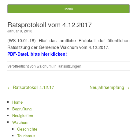
Gemeinde Walchum
Menü
Springe zum Inhalt
Suchen
Ratsprotokoll vom 4.12.2017
nach:
Januar 9, 2018
(WS-10.01.18) Hier das amtliche Protokoll der öffentlichen
Ratssitzung der Gemeinde Walchum vom 4.12.2017.
PDF-Datei, bitte hier klicken!
Veröffentlicht von
walchum
, in
Ratssitzungen
.
Beitragsnavigation
← Ratsprotokoll 4.12.17
Neujahrsempfang →
Home
Begrüßung
Neuigkeiten
Walchum
Geschichte
Tourismus