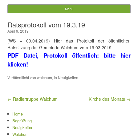
Gemeinde Walchum
Menü
Springe zum Inhalt
Suchen
Ratsprotokoll vom 19.3.19
nach:
April 9, 2019
(WS – 09.04.2019) Hier das Protokoll der öffentlichen
Ratssitzung der Gemeinde Walchum vom 19.03.2019.
PDF Datei,
Protokoll öffentlich: bitte hier
klicken!
Veröffentlicht von
walchum
, in
Neuigkeiten
.
Beitragsnavigation
← Radlertruppe Walchum
Kirche des Monats →
Home
Begrüßung
Neuigkeiten
Walchum