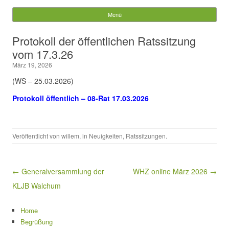
Gemeinde Walchum
Menü
Springe zum Inhalt
Suchen
Protokoll der öffentlichen Ratssitzung
nach:
vom 17.3.26
März 19, 2026
(WS – 25.03.2026)
Protokoll öffentlich – 08-Rat 17.03.2026
Veröffentlicht von
willem
, in
Neuigkeiten
,
Ratssitzungen
.
Beitragsnavigation
← Generalversammlung der
WHZ online März 2026 →
KLJB Walchum
Home
Begrüßung