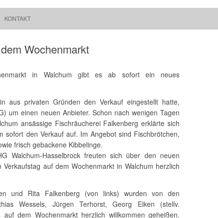
Springe zum Inhalt
Suchen
KONTAKT
Walchum
nach:
f dem Wochenmarkt
nmarkt in Walchum gibt es ab sofort ein neues
in aus privaten Gründen den Verkauf eingestellt hatte,
G) um einen neuen Anbieter. Schon nach wenigen Tagen
lchum ansässige Fischräucherei Falkenberg erklärte sich
m sofort den Verkauf auf. Im Angebot sind Fischbrötchen,
owie frisch gebackene Kibbelinge.
 Walchum-Hasselbrock freuten sich über den neuen
en Verkaufstag auf dem Wochenmarkt in Walchum herzlich
gen und Rita Falkenberg (von links) wurden von den
hias Wessels, Jürgen Terhorst, Georg Eiken (stellv.
s auf dem Wochenmarkt herzlich willkommen geheißen.