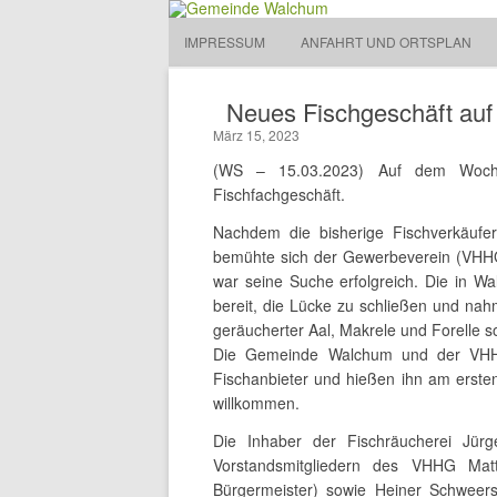
Gemeinde Walchum
IMPRESSUM
ANFAHRT UND ORTSPLAN
Gemeinde 
Neues Fischgeschäft au
März 15, 2023
(WS – 15.03.2023) Auf dem Woche
Fischfachgeschäft.
Nachdem die bisherige Fischverkäufer
bemühte sich der Gewerbeverein (VHH
war seine Suche erfolgreich. Die in Wa
bereit, die Lücke zu schließen und nah
geräucherter Aal, Makrele und Forelle s
Die Gemeinde Walchum und der VHHG
Fischanbieter und hießen ihn am erst
willkommen.
Die Inhaber der Fischräucherei Jür
Vorstandsmitgliedern des VHHG Matt
Bürgermeister) sowie Heiner Schweer