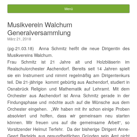
Gemeinde Walchum
Menü
Springe zum Inhalt
Suchen
Musikverein Walchum
nach:
Generalversammlung
März 21, 2018
(pg-21.03.18) Anna Schmitz heißt die neue Dirigentin des
Musikvereins Walchum.
Frau Schmitz ist 21 Jahre alt und Holzbläserin im
Realschulorchester Aschendorf. Bereits seit 14 Jahren spielt
sie ein Instrument und nimmt regelmäßig am Dirigentenkurs
teil. Die 21-jährige kommt gebürtig aus Aschendorf, studiert in
Osnabrück Religion und Mathematik auf Lehramt. Mit dem
Orchester aus Aschendorf ist Anna Schmitz gerade in der
Findungsphase und möchte auch auf die Wünsche aus dem
Orchester eingehen. „Wir haben mit ihr schon einige Proben
absolviert und hoffen, dass wir gemeinsam neu starten
können. Wir freuen uns auf die gemeinsame Arbeit“, so
Vorsitzender Helmut Terfehr. Da der bisherige Dirigent Anne-
Geert Bartelds aus gesundheitlichen Gründen sein Amt nicht