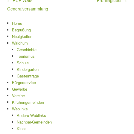
Beitragsnavigation
← RUF WSM
Frühlingsfest →
Generalversammlung
Home
Begrüßung
Neuigkeiten
Walchum
Geschichte
Tourismus
Schule
Kindergarten
Gasteinträge
Bürgerservice
Gewerbe
Vereine
Kirchengemeinden
Weblinks
Andere Weblinks
Nachbar-Gemeinden
Kinos