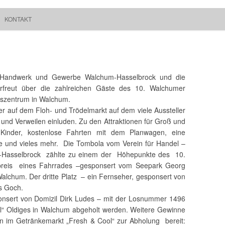
Springe zum Inhalt
Suchen
KONTAKT
Walchum
nach:
l, Handwerk und Gewerbe Walchum-Hasselbrock und die
rfreut über die zahlreichen Gäste des 10. Walchumer
szentrum in Walchum.
er auf dem Floh- und Trödelmarkt auf dem viele Aussteller
und Verweilen einluden. Zu den Attraktionen für Groß und
 Kinder, kostenlose Fahrten mit dem Planwagen, eine
de und vieles mehr. Die Tombola vom Verein für Handel –
Hasselbrock zählte zu einem der Höhepunkte des 10.
preis eines Fahrrades –gesponsert vom Seepark Georg
Walchum. Der dritte Platz – ein Fernseher, gesponsert von
s Goch.
ponsert von Domizil Dirk Ludes – mit der Losnummer 1496
 Oldiges in Walchum abgeholt werden. Weitere Gewinne
en im Getränkemarkt „Fresh & Cool“ zur Abholung bereit: