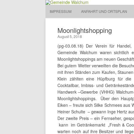
Gemeinde Walchum
IMPRESSUM
ANFAHRT UND ORTSPLAN
Gemeinde 
Moonlightshopping
August 5, 2018
(pg-03.08.18) Der Verein für Hande
Gemeinde Walchum waren sichtlich e
Moonlightshoppings am neuen Geschäft
Bei gutem Wetter verweilten die Besuch
mit ihren Ständen zum Kaufen, Staunen 
Klein zählten eine Hüpfburg für die
Cocktailbar, Imbiss- und Getränkestän
Handwerk –Gewerbe (VHHG) Walchum-
Moonlightshoppings. Über den Haupt
Eiken – freute sich Silke Schmees aus 
Heiner Schulte – gewann Inge Hertz au
Der zweite Preis – ein Fernseher, ges
kann im Getränkemarkt „Fresh & Cool“
warten noch auf ihre Besitzer und lieg