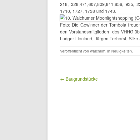
218, 328,471,607,809,841,856, 935, 
1710, 1727, 1738 und 1743.
Foto: Die Gewinner der Tombola freue
den Vorstandsmitgliedern des VHHG über
Ludger Lienland, Jürgen Terhorst, Silk
Veröffentlicht von
walchum
, in
Neuigkeiten
.
Beitragsnavigation
← Baugrundstücke