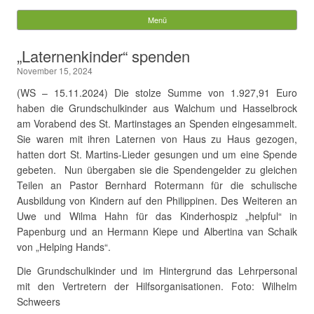
Gemeinde Walchum
Menü
Springe zum Inhalt
Suchen
„Laternenkinder“ spenden
nach:
November 15, 2024
(WS – 15.11.2024) Die stolze Summe von 1.927,91 Euro
haben die Grundschulkinder aus Walchum und Hasselbrock
am Vorabend des St. Martinstages an Spenden eingesammelt.
Sie waren mit ihren Laternen von Haus zu Haus gezogen,
hatten dort St. Martins-Lieder gesungen und um eine Spende
gebeten.
Nun übergaben sie die Spendengelder zu gleichen
Teilen an Pastor Bernhard Rotermann für die schulische
Ausbildung von Kindern auf den Philippinen. Des Weiteren an
Uwe und Wilma Hahn für das Kinderhospiz „helpful“ in
Papenburg und an Hermann Kiepe und Albertina van Schaik
von „Helping Hands“.
Die Grundschulkinder und im Hintergrund das Lehrpersonal
mit den Vertretern der Hilfsorganisationen. Foto: Wilhelm
Schweers