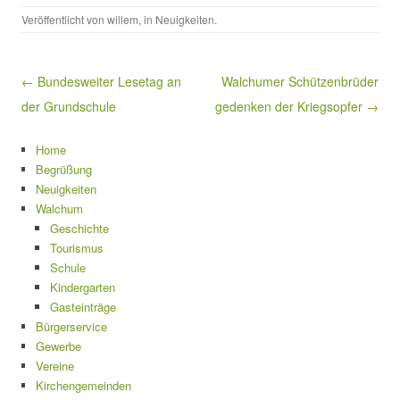
Veröffentlicht von
willem
, in
Neuigkeiten
.
Beitragsnavigation
← Bundesweiter Lesetag an
Walchumer Schützenbrüder
der Grundschule
gedenken der Kriegsopfer →
Home
Begrüßung
Neuigkeiten
Walchum
Geschichte
Tourismus
Schule
Kindergarten
Gasteinträge
Bürgerservice
Gewerbe
Vereine
Kirchengemeinden