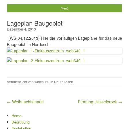
Gemeinde Walchum
Menü
Springe zum Inhalt
Suchen
Lageplan Baugebiet
nach:
Dezember 4, 2013
(WS-04.12.2013) Hier die vorläufigen Lagepläne für das neue
Baugebiet im Nordesch.
Veröffentlicht von
walchum
, in
Neuigkeiten
.
Beitragsnavigation
← Weihnachtsmarkt
Firmung Hasselbrock →
Home
Begrüßung
Neuigkeiten