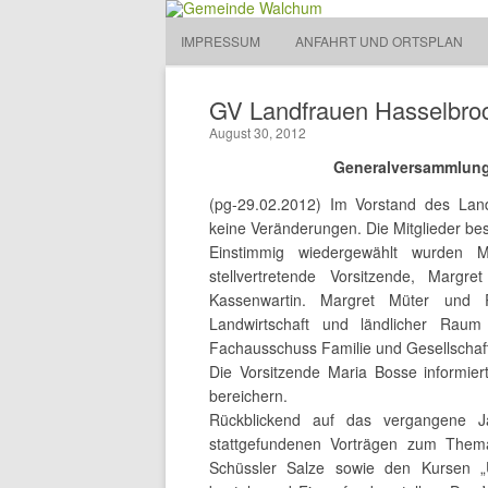
Gemeinde Walchum
IMPRESSUM
ANFAHRT UND ORTSPLAN
Gemeinde 
GV Landfrauen Hasselbro
August 30, 2012
Generalversammlung
(pg-29.02.2012) Im Vorstand des Lan
keine Veränderungen. Die Mitglieder bes
Einstimmig wiedergewählt wurden M
stellvertretende Vorsitzende, Margr
Kassenwartin. Margret Müter und 
Landwirtschaft und ländlicher Rau
Fachausschuss Familie und Gesellschaf
Die Vorsitzende Maria Bosse informier
bereichern.
Rückblickend auf das vergangene Jah
stattgefundenen Vorträgen zum The
Schüssler Salze sowie den Kursen „