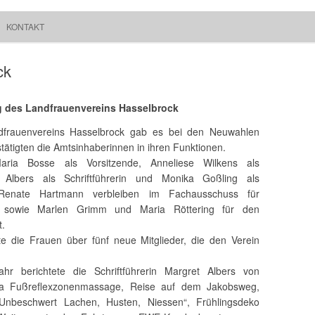
Springe zum Inhalt
Suchen
KONTAKT
Walchum
nach:
ck
 des Landfrauenvereins Hasselbrock
dfrauenvereins Hasselbrock gab es bei den Neuwahlen
tätigten die Amtsinhaberinnen in ihren Funktionen.
aria Bosse als Vorsitzende, Anneliese Wilkens als
et Albers als Schriftführerin und Monika Goßling als
Renate Hartmann verbleiben im Fachausschuss für
m sowie Marlen Grimm und Maria Röttering für den
t.
te die Frauen über fünf neue Mitglieder, die den Verein
r berichtete die Schriftführerin Margret Albers von
ma Fußreflexzonenmassage, Reise auf dem Jakobsweg,
Unbeschwert Lachen, Husten, Niessen“, Frühlingsdeko