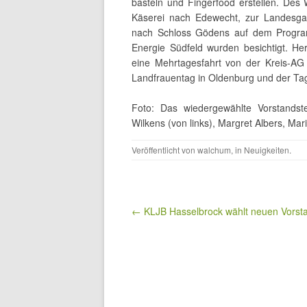
basteln und Fingerfood erstellen. De
Käserei nach Edewecht, zur Landes
nach Schloss Gödens auf dem Progra
Energie Südfeld wurden besichtigt. H
eine Mehrtagesfahrt von der Kreis-AG
Landfrauentag in Oldenburg und der Tag
Foto: Das wiedergewählte Vorstandst
Wilkens (von links), Margret Albers, Ma
Veröffentlicht von
walchum
, in
Neuigkeiten
.
Beitragsnavigation
← KLJB Hasselbrock wählt neuen Vorst