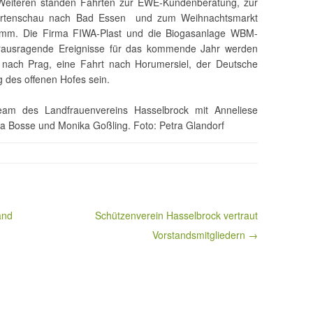
s Weiteren standen Fahrten zur EWE-Kundenberatung, zur
gartenschau nach Bad Essen und zum Weihnachtsmarkt
mm. Die Firma FIWA-Plast und die Biogasanlage WBM-
erausragende Ereignisse für das kommende Jahr werden
 nach Prag, eine Fahrt nach Horumersiel, der Deutsche
 des offenen Hofes sein.
eam des Landfrauenvereins Hasselbrock mit Anneliese
ria Bosse und Monika Goßling. Foto: Petra Glandorf
and
Schützenverein Hasselbrock vertraut
Vorstandsmitgliedern →