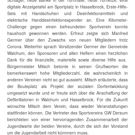
Schläger, neue Bänke in der Turnhalle, neue Tornetze, eine
digitale Anzeigetafel am Sportplatz in Hasselbrock, Erste-Hilfe-
Sets mit Handschuhen und Desinfektionsmitteln und
elektrische Handdesinfektionsspender an. Eine Kilometer-
Challenge gegen einen befreundeten Sportverein konnte
haushoch gewonnen werden. Erfreut zeigte sich Manfred
Germer über den Zuwachs von neuen Mitgliedern trotz
Corona. Weiterhin sprach Vorsitzender Germer der Gemeinde
Walchum, den Sponsoren und allen Helfern einen herzlichen
Dank für die finanzielle, materielle sowie diverse Hilfe aus.
Bürgermeister Milsch betonte in seinen Grußworten die
bemerkenswert hohe Mitgliederzahl, die wahrscheinlich in
anderen Vereinen nicht so gut aussieht. Milsch erläuterte, dass
der Bouleplatz als Projekt der sozialen Dorfentwicklung
umgesetzt wurde und er freute sich über die Anschaffung der
Defibrillatoren in Walchum und Hasselbrock. Für die Zukunft
wünschte Milsch dem Verein, dass wieder Veranstaltungen
stattfinden können. Die Vertreter des Sportvereins GW Dersum
berichteten von einer hervorragenden Zusammenarbeit der
Jugendwarte der beiden Vereine, durch die sich der Vorstand
um die Jugendarbeit nicht kümmern muss.