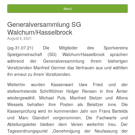
Gemeinde Walchum
Menü
Springe zum Inhalt
Suchen
Generalversammlung SG
nach:
Walchum/Hasselbrock
August 4, 2021
(pg-31.07.21) Die Mitglieder des Sportvereins
Spielgemeinschaft (SG) Walchum/Hasselbrock sprachen
während der Generalversammlung ihrem bisherigen
Vorsitzenden Manfred Germer das Vertrauen aus und wählten
ihn erneut zu ihrem Vorsitzenden.
Weiterhin wurden Kassenwart Uwe Fried und der
stellvertretende Schriftführer Holger Rensen in ihre Ämter
wiedergewählt. Michael Puls, Manfred Stelzer und Alfons
Wessels behalten ihre Posten als Beisitzer inne. Die
Kassenprüfung wird im kommenden Jahr von Frans Bartelds
und Marc Glandorf vorgenommen. Die Fachwarte und
Abteilungsleiter bleiben dem Verein weiterhin treu. Der
Tagesordnungspunkt „Genehmigung der Neufassung der