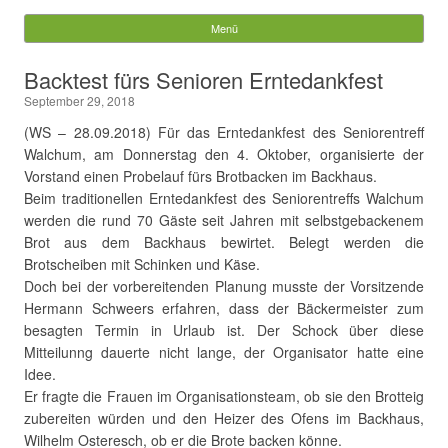
Gemeinde Walchum
Menü
Springe zum Inhalt
Suchen
Backtest fürs Senioren Erntedankfest
nach:
September 29, 2018
(WS – 28.09.2018) Für das Erntedankfest des Seniorentreff
Walchum, am Donnerstag den 4. Oktober, organisierte der
Vorstand einen Probelauf fürs Brotbacken im Backhaus.
Beim traditionellen Erntedankfest des Seniorentreffs Walchum
werden die rund 70 Gäste seit Jahren mit selbstgebackenem
Brot aus dem Backhaus bewirtet. Belegt werden die
Brotscheiben mit Schinken und Käse.
Doch bei der vorbereitenden Planung musste der Vorsitzende
Hermann Schweers erfahren, dass der Bäckermeister zum
besagten Termin in Urlaub ist. Der Schock über diese
Mitteilunng dauerte nicht lange, der Organisator hatte eine
Idee.
Er fragte die Frauen im Organisationsteam, ob sie den Brotteig
zubereiten würden und den Heizer des Ofens im Backhaus,
Wilhelm Osteresch, ob er die Brote backen könne.