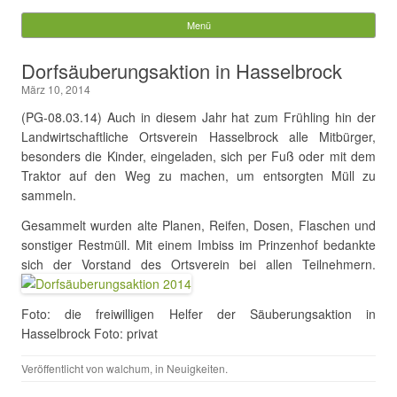
Gemeinde Walchum
Menü
Springe zum Inhalt
Suchen
Dorfsäuberungsaktion in Hasselbrock
nach:
März 10, 2014
(PG-08.03.14) Auch in diesem Jahr hat zum Frühling hin der
Landwirtschaftliche Ortsverein Hasselbrock alle Mitbürger,
besonders die Kinder, eingeladen, sich per Fuß oder mit dem
Traktor auf den Weg zu machen, um entsorgten Müll zu
sammeln.
Gesammelt wurden alte Planen, Reifen, Dosen, Flaschen und
sonstiger Restmüll. Mit einem Imbiss im Prinzenhof bedankte
sich der Vorstand des Ortsverein bei allen Teilnehmern.
Foto: die freiwilligen Helfer der Säuberungsaktion in
Hasselbrock Foto: privat
Veröffentlicht von
walchum
, in
Neuigkeiten
.