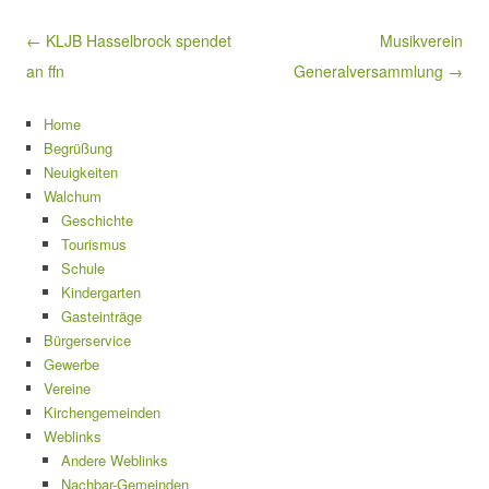
Beitragsnavigation
← KLJB Hasselbrock spendet
Musikverein
an ffn
Generalversammlung →
Home
Begrüßung
Neuigkeiten
Walchum
Geschichte
Tourismus
Schule
Kindergarten
Gasteinträge
Bürgerservice
Gewerbe
Vereine
Kirchengemeinden
Weblinks
Andere Weblinks
Nachbar-Gemeinden