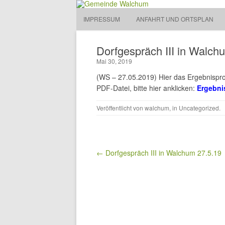
Gemeinde Walchum
IMPRESSUM
ANFAHRT UND ORTSPLAN
Gemeinde 
Dorfgespräch III in Walch
Mai 30, 2019
(WS – 27.05.2019) Hier das Ergebnisprot
PDF-Datei, bitte hier anklicken:
Ergebni
Veröffentlicht von
walchum
, in
Uncategorized
.
Beitragsnavigation
← Dorfgespräch III in Walchum 27.5.19