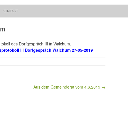
Springe zum Inhalt
Suchen
KONTAKT
Walchum
nach:
um
okoll des Dorfgespräch III in Walchum.
sprotokoll III Dorfgespräch Walchum 27-05-2019
Aus dem Gemeinderat vom 4.6.2019 →