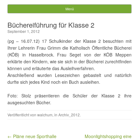
Gemeinde Walchum
Menü
Springe zum Inhalt
Suchen
Büchereiführung für Klasse 2
nach:
September 1, 2012
(pg – 16.07.12) 17 Schulkinder der Klasse 2 besuchten mit
Ihrer Lehrerin Frau Grimm die Katholisch Öffentliche Bücherei
(KÖB) in Hasselbrock. Frau Seget von der KÖB Meppen
erklärte den Kindern, wie sie sich in der Bücherei zurechtfinden
können und erläuterte das Ausleihverfahren.
Anschließend wurden Lesezeichen gebastelt und natürlich
durfte sich jedes Kind noch ein Buch ausleihen.
Foto: Stolz präsentieren die Schüler der Klasse 2 ihre
ausgesuchten Bücher.
Veröffentlicht von
walchum
, in
Archiv_2012
.
Beitragsnavigation
← Pläne neue Sporthalle
Moonlightshopping eine