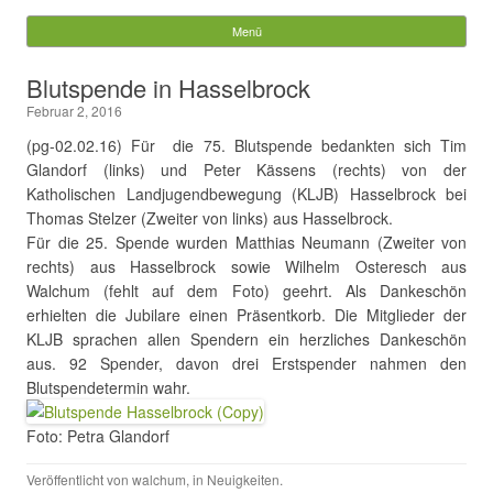
Gemeinde Walchum
Menü
Springe zum Inhalt
Suchen
Blutspende in Hasselbrock
nach:
Februar 2, 2016
(pg-02.02.16) Für die 75. Blutspende bedankten sich Tim
Glandorf (links) und Peter Kässens (rechts) von der
Katholischen Landjugendbewegung (KLJB) Hasselbrock bei
Thomas Stelzer (Zweiter von links) aus Hasselbrock.
Für die 25. Spende wurden Matthias Neumann (Zweiter von
rechts) aus Hasselbrock sowie Wilhelm Osteresch aus
Walchum (fehlt auf dem Foto) geehrt. Als Dankeschön
erhielten die Jubilare einen Präsentkorb. Die Mitglieder der
KLJB sprachen allen Spendern ein herzliches Dankeschön
aus. 92 Spender, davon drei Erstspender nahmen den
Blutspendetermin wahr.
Foto: Petra Glandorf
Veröffentlicht von
walchum
, in
Neuigkeiten
.