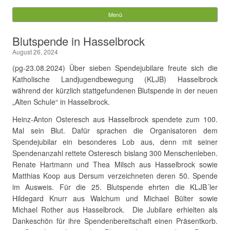
Gemeinde Walchum
Menü
Springe zum Inhalt
Suchen
Blutspende in Hasselbrock
nach:
August 26, 2024
(pg-23.08.2024) Über sieben Spendejubilare freute sich die
Katholische Landjugendbewegung (KLJB) Hasselbrock
während der kürzlich stattgefundenen Blutspende in der neuen
„Alten Schule“ in Hasselbrock.
Heinz-Anton Osteresch aus Hasselbrock spendete zum 100.
Mal sein Blut. Dafür sprachen die Organisatoren dem
Spendejubilar ein besonderes Lob aus, denn mit seiner
Spendenanzahl rettete Osteresch bislang 300 Menschenleben.
Renate Hartmann und Thea Milsch aus Hasselbrock sowie
Matthias Koop aus Dersum verzeichneten deren 50. Spende
im Ausweis. Für die 25. Blutspende ehrten die KLJB´ler
Hildegard Knurr aus Walchum und Michael Bülter sowie
Michael Rother aus Hasselbrock. Die Jubilare erhielten als
Dankeschön für ihre Spendenbereitschaft einen Präsentkorb.