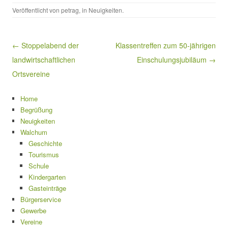
Veröffentlicht von
petrag
, in
Neuigkeiten
.
Beitragsnavigation
← Stoppelabend der
Klassentreffen zum 50-jährigen
landwirtschaftlichen
Einschulungsjubiläum →
Ortsvereine
Home
Begrüßung
Neuigkeiten
Walchum
Geschichte
Tourismus
Schule
Kindergarten
Gasteinträge
Bürgerservice
Gewerbe
Vereine