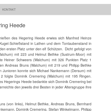
Springe zum Inhalt
Suchen
KONTAKT
Walchum
nach:
ring Heede
hießen des Hegering Heede erwies sich Manfred Heinze
 Kugel-Schießstand in Lathen und dem Tontaubenstand in
en ersten Platz unter den elf Schützen.
Dicht gefolgt von
alchum) mit 223 und Helmut Bethke (Sustrum-Moor) mit
egte Heiner Schweers (Walchum) mit 326 Punkten Platz 1
gten Andreas Bruns (Walchum) mit 219 und Philipp Bethke
en Junioren konnte sich Michael Nankemann (Dersum) mit
 2 folgte Dominik Cremering (Walchum) mit 195 Ringen.
des Hegerings Heede bedankte sich Dominik Cremering bei
rreichte den jeweils drei Besten in jeder Altersgruppe ihre
uns (von links), Helmut Bethke, Andreas Bruns, Bernhard
ankemann, Dominik Cremering, Stefan Winkelmann, Philipp