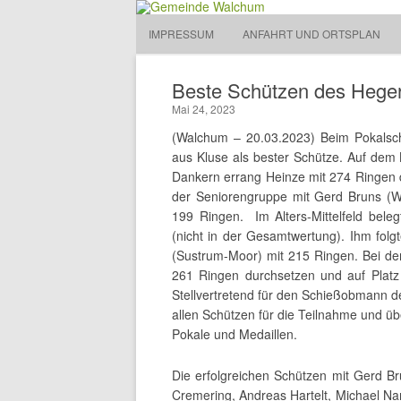
Gemeinde Walchum
IMPRESSUM
ANFAHRT UND ORTSPLAN
Gemeinde 
Beste Schützen des Hege
Mai 24, 2023
(Walchum – 20.03.2023) Beim Pokalsc
aus Kluse als bester Schütze. Auf dem
Dankern errang Heinze mit 274 Ringen d
der Seniorengruppe mit Gerd Bruns (W
199 Ringen. Im Alters-Mittelfeld bel
(nicht in der Gesamtwertung). Ihm fol
(Sustrum-Moor) mit 215 Ringen. Bei d
261 Ringen durchsetzen und auf Platz
Stellvertretend für den Schießobmann 
allen Schützen für die Teilnahme und übe
Pokale und Medaillen.
Die erfolgreichen Schützen mit Gerd Br
Cremering, Andreas Hartelt, Michael N