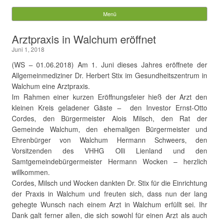
Gemeinde Walchum
Menü
Springe zum Inhalt
Suchen
Arztpraxis in Walchum eröffnet
nach:
Juni 1, 2018
(WS – 01.06.2018) Am 1. Juni dieses Jahres eröffnete der
Allgemeinmediziner Dr. Herbert Stix im Gesundheitszentrum in
Walchum eine Arztpraxis.
Im Rahmen einer kurzen Eröffnungsfeier hieß der Arzt den
kleinen Kreis geladener Gäste – den Investor Ernst-Otto
Cordes, den Bürgermeister Alois Milsch, den Rat der
Gemeinde Walchum, den ehemaligen Bürgermeister und
Ehrenbürger von Walchum Hermann Schweers, den
Vorsitzenden des VHHG Olli Lienland und den
Samtgemeindebürgermeister Hermann Wocken – herzlich
willkommen.
Cordes, Milsch und Wocken dankten Dr. Stix für die Einrichtung
der Praxis in Walchum und freuten sich, dass nun der lang
gehegte Wunsch nach einem Arzt in Walchum erfüllt sei. Ihr
Dank galt ferner allen, die sich sowohl für einen Arzt als auch