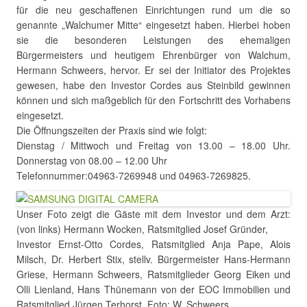
für die neu geschaffenen Einrichtungen rund um die so
genannte „Walchumer Mitte“ eingesetzt haben. Hierbei hoben
sie die besonderen Leistungen des ehemaligen
Bürgermeisters und heutigem Ehrenbürger von Walchum,
Hermann Schweers, hervor. Er sei der Initiator des Projektes
gewesen, habe den Investor Cordes aus Steinbild gewinnen
können und sich maßgeblich für den Fortschritt des Vorhabens
eingesetzt.
Die Öffnungszeiten der Praxis sind wie folgt:
Dienstag / Mittwoch und Freitag von 13.00 – 18.00 Uhr.
Donnerstag von 08.00 – 12.00 Uhr
Telefonnummer:04963-7269948 und 04963-7269825.
Unser Foto zeigt die Gäste mit dem Investor und dem Arzt:
(von links) Hermann Wocken, Ratsmitglied Josef Gründer,
Investor Ernst-Otto Cordes, Ratsmitglied Anja Pape, Alois
Milsch, Dr. Herbert Stix, stellv. Bürgermeister Hans-Hermann
Griese, Hermann Schweers, Ratsmitglieder Georg Eiken und
Olli Lienland, Hans Thünemann von der EOC Immobilien und
Ratsmitglied Jürgen Terhorst. Foto: W. Schweers