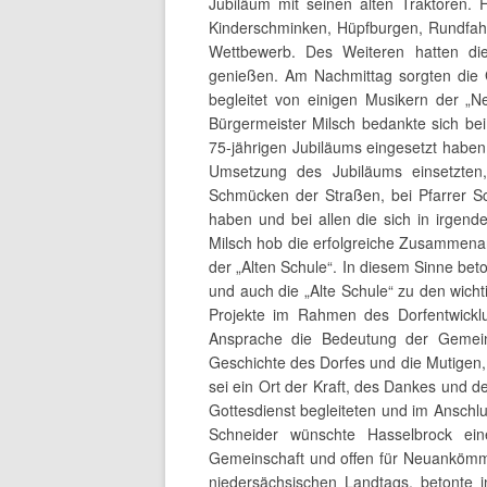
Jubiläum mit seinen alten Traktoren.
Kinderschminken, Hüpfburgen, Rundfahr
Wettbewerb. Des Weiteren hatten die 
genießen. Am Nachmittag sorgten die 
begleitet von einigen Musikern der „N
Bürgermeister Milsch bedankte sich bei
75-jährigen Jubiläums eingesetzt haben
Umsetzung des Jubiläums einsetzte
Schmücken der Straßen, bei Pfarrer Sc
haben und bei allen die sich in irgend
Milsch hob die erfolgreiche Zusammenarb
der „Alten Schule“. In diesem Sinne beto
und auch die „Alte Schule“ zu den wicht
Projekte im Rahmen des Dorfentwicklu
Ansprache die Bedeutung der Gemein
Geschichte des Dorfes und die Mutigen,
sei ein Ort der Kraft, des Dankes und d
Gottesdienst begleiteten und im Anschlu
Schneider wünschte Hasselbrock ein
Gemeinschaft und offen für Neuankömml
niedersächsischen Landtags, betonte 