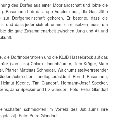
ehung des Dorfes aus einer Moorlandschaft und lobte die
ung. Busemann hob das rege Vereinsleben, die Gaststätte
ie zur Dorfgemeinschaft gehören. Er betonte, dass die
ist und dass jeder sich ehrenamtlich einsetzen muss, um
lobte die gute Zusammenarbeit zwischen Jung und Alt und
ukunft.
te, die Dorfmoderatoren und die KLJB Hasselbrock auf das
urück (von links) Chiara Linnenbäumer, Tom Kröger, Marc
r, Pfarrer Matthias Schneider, Walchums stellvertretender
iedersächsischer Landtagspräsident Bernd Busemann,
 Helmut Kleene, Tim Glandorf, Hermann-Josef Specker,
ens, Jana Specker und Liz Glandorf. Foto: Petra Glandorf
inschaften schmückten im Vorfeld des Jubiläums ihre
gefasst). Foto: Petra Glandorf