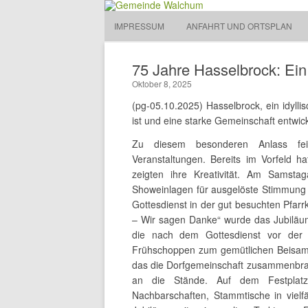
Gemeinde Walchum
IMPRESSUM
ANFAHRT UND ORTSPLAN
Gemeinde 
75 Jahre Hasselbrock: Ein 
Oktober 8, 2025
(pg-05.10.2025) Hasselbrock, ein idylli
ist und eine starke Gemeinschaft entwick
Zu diesem besonderen Anlass feie
Veranstaltungen. Bereits im Vorfeld 
zeigten ihre Kreativität. Am Samsta
Showeinlagen für ausgelöste Stimmung 
Gottesdienst in der gut besuchten Pfarr
– Wir sagen Danke“ wurde das Jubiläum
die nach dem Gottesdienst vor der 
Frühschoppen zum gemütlichen Beisam
das die Dorfgemeinschaft zusammenbrac
an die Stände. Auf dem Festplatz 
Nachbarschaften, Stammtische in vielfä