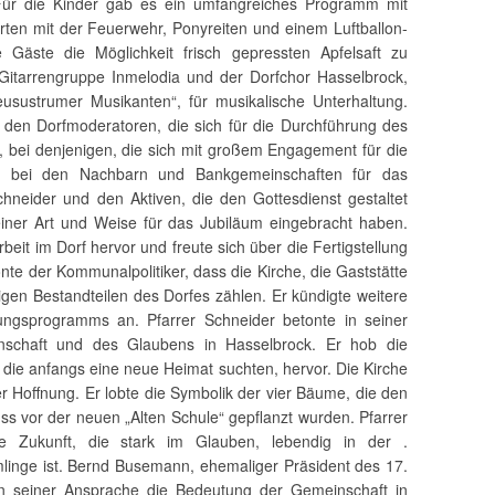
 Für die Kinder gab es ein umfangreiches Programm mit
ten mit der Feuerwehr, Ponyreiten und einem Luftballon-
Gäste die Möglichkeit frisch gepressten Apfelsaft zu
Gitarrengruppe Inmelodia und der Dorfchor Hasselbrock,
eusustrumer Musikanten“, für musikalische Unterhaltung.
 den Dorfmoderatoren, die sich für die Durchführung des
, bei denjenigen, die sich mit großem Engagement für die
n, bei den Nachbarn und Bankgemeinschaften für das
hneider und den Aktiven, die den Gottesdienst gestaltet
einer Art und Weise für das Jubiläum eingebracht haben.
eit im Dorf hervor und freute sich über die Fertigstellung
nte der Kommunalpolitiker, dass die Kirche, die Gaststätte
igen Bestandteilen des Dorfes zählen. Er kündigte weitere
ngsprogramms an. Pfarrer Schneider betonte in seiner
schaft und des Glaubens in Hasselbrock. Er hob die
 die anfangs eine neue Heimat suchten, hervor. Die Kirche
er Hoffnung. Er lobte die Symbolik der vier Bäume, die den
ss vor der neuen „Alten Schule“ gepflanzt wurden. Pfarrer
e Zukunft, die stark im Glauben, lebendig in der .
inge ist. Bernd Busemann, ehemaliger Präsident des 17.
in seiner Ansprache die Bedeutung der Gemeinschaft in