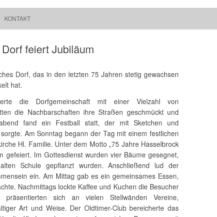
Springe zum Inhalt
Suchen
KONTAKT
Walchum
nach:
Dorf feiert Jubiläum
sches Dorf, das in den letzten 75 Jahren stetig gewachsen
elt hat.
rte die Dorfgemeinschaft mit einer Vielzahl von
hatten die Nachbarschaften ihre Straßen geschmückt und
gabend fand ein Festball statt, der mit Sketchen und
sorgte. Am Sonntag begann der Tag mit einem festlichen
kirche Hl. Familie. Unter dem Motto „75 Jahre Hasselbrock
 gefeiert. Im Gottesdienst wurden vier Bäume gesegnet,
alten Schule gepflanzt wurden. Anschließend lud der
mensein ein. Am Mittag gab es ein gemeinsames Essen,
hte. Nachmittags lockte Kaffee und Kuchen die Besucher
präsentierten sich an vielen Stellwänden Vereine,
ltiger Art und Weise. Der Oldtimer-Club bereicherte das