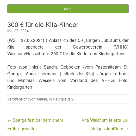
Gemeinde Walchum
Menü
Springe zum Inhalt
Suchen
300 € für die Kita-Kinder
nach:
Mai 27, 2024
(WS – 27.05.2024) ) Anlässlich des 50-jährigen Jubiläums der
Kita spendete der Gewerbeverein (VHHG)
Walchum/Hasselbrock 300 € für die Kinder des Kindergartens.
Foto (von links): Sandra Gebbeken (vom Pastoralteam St.
Georg), Anna Thormann (Leiterin der Kita), Jürgen Terhorst
und Matthias Wessels vom Vorstand des VHHG. Foto:
Kindergarten
Veröffentlicht von
willem
, in
Neuigkeiten
.
Beitragsnavigation
← Spargelfest bei herrlichem
Kita Walchum feierte 50-
Frühlingswetter.
jähriges Jubiläum →